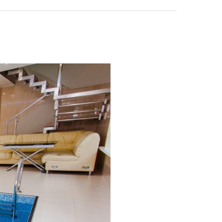
ניהול
נכסים:
הדרך
היעילה
למיקסום
רווחים
ושמירה
על
ערך
הנכס