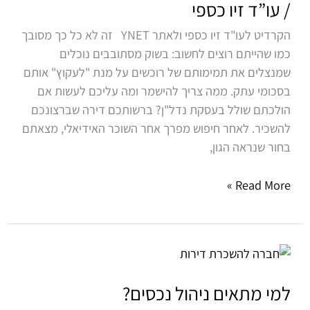
/ עו”ד זיו כספי
לכם:
הקרדיט לעו"ד זיו כספי ולאתר YNET זה לא כל כך מסובך
הונאות
כמו שהייתם רוצים לחשוב: בשוק מסתובבים נוכלים
מקרקעין
שמנצלים את תמימותם של רוכשים על מנת "לעקוץ" אותם
/
בסכומי עתק. ממה צריך להישמר ומה עליכם לעשות אם
עו”ד
הולכתם שולל בעסקת נדל"ן? ברשותכם דירה שברצונכם
זיו
להשכיר. לאחר חיפוש מפרך אחר השוכר האידיאלי, מצאתם
כספי
בחור שנראה הגון,
Read More »
למי
מתאים
ניהול
למי מתאים ניהול נכסים?
נכסים?