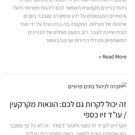
ניהול בניינים מקצועית תאפשר לכם ליהנות משרותי ניהול
לחברת
איכותיים המבוססים על ידע וניסיון רב שנצבר בשנים
ניהול
ארוכות של פעילות. התקופה בה בניין נוהל על ידי וועד
חיצונית?
הבית שייכת לעבר. רוב כמעט מוחלט של הבניינים
המשותפים ומגדלי הדירות שניבנו בעשור
Read More »
זה
יכול
לקרות
זה יכול לקרות גם לכם: הונאות מקרקעין
גם
/ עו”ד זיו כספי
לכם:
הקרדיט לעו"ד זיו כספי ולאתר YNET זה לא כל כך מסובך
הונאות
כמו שהייתם רוצים לחשוב: בשוק מסתובבים נוכלים
מקרקעין