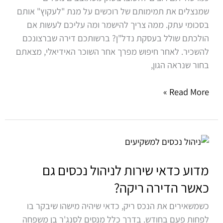
שמנצלים את תמימותם של רוכשים על מנת "לעקוץ" אותם
/
בסכומי עתק. ממה צריך להישמר ומה עליכם לעשות אם
עו”ד
הולכתם שולל בעסקת נדל"ן? ברשותכם דירה שברצונכם
זיו
להשכיר. לאחר חיפוש מפרך אחר השוכר האידיאלי, מצאתם
כספי
בחור שנראה הגון,
Read More »
מדוע
כדאי
שירות
מדוע כדאי שירות לניהול נכסים גם
לניהול
כאשר הדירה ריקה?
נכסים
כשמשאירים את הנכס ריק, כדאי שיהיה מישהו שיבקר בו
גם
לפחות פעם בחודש. בדרך כלל מנסים לסנג'ר בן משפחה
כאשר