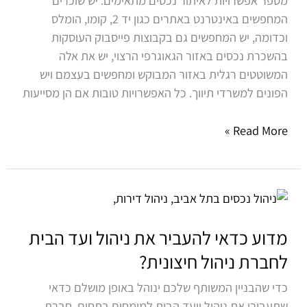
מספר אפשרויות לאיתור נכסים מתאימים. יש שוכרים
לניהול
המחפשים באינטרנט באתרים כגון יד 2, קומו, הומלס
נכסים?
וכדומה, יש המחפשים גם בקבוצות פייסבוק העוסקות
בהשכרת נכסים באזור הגאוגרפי הרצוי, יש את אלה
המשוטטים רגלית באזור המבוקש ומחפשים בעצמם ויש
הפונים למשרדי תיווך. כל האפשרויות טובות אם הן מסייעות
Read More »
מדוע
כדאי
להעביר
מדוע כדאי להעביר את ניהול ועד הבית
את
לחברת ניהול חיצונית?
ניהול
כדי שהבניין המשותף שלכם ינוהל באופן מושלם כדאי
ועד
שתעבירו את ניהול וועד הבית למומחים בתחום. חברת
הבית