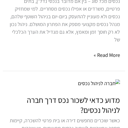
נכסים מכל סוג – בין אם מדובר בנכסי נדל"ן, בתים
ושמירה
פרטיים, משרדים או אפילו נכסים מסחריים. למי שמחזיק
על
נכסים ולא מעוניין להתעסק ביום-יום בניהול השוטף שלהם,
ערך
מנהל נכסים מקצועי מספק את הפתרון המושלם. ניהול נכון
הנכס
לא רק חוסך זמן ומאמץ, אלא גם מגדיל את הערך הכלכלי
של
Read More »
מדוע
כדאי
לשכור
מדוע כדאי לשכור נכס דרך חברה
נכס
לניהול נכסים?
דרך
כאשר שוכרים מחפשים דירה או בית פרטי להשכרה, קיימות
חברה