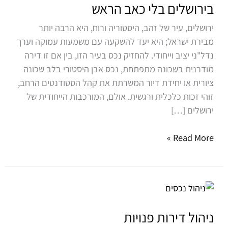
–
בירושלים בלי כאב הראש
להרוויח
ירושלים, עיר של זהב, היסטוריה ורוח, היא הרבה יותר
מנכס
מבירת ישראל; היא יעד להשקעה עם משמעות עמוקה וערך
בירושלים
נדל"ני יציב וייחודי. להחזיק נכס בעיר הזו, בין אם זו דירה
בלי
מודרנית בשכונה מתפתחת, נכס אבן היסטורי בלב שכונה
כאב
ציורית או יחידת דיור המשרתת את קהל הסטודנטים הרחב,
הראש
זוהי זכות כלכלית ורגשית. אולם, המורכבות הייחודית של
ירושלים […]
Read More »
ניהול
דירות
פנויות
ניהול דירות פנויות