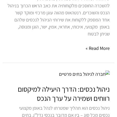
להשכרה החוסכים מלקוחותיה את כאב הראש הכרוך בניהול
הנכס והשוכרים. רנטהאוס מהווה עוגן מרכזי ומוקד קשר
אחד המספק ללקוחות את שירותי הניהול לנכסים שלהם
באופן מקצועי, איכותי, אחראי, אמין, ישר, הוגן ומנוסה,
שניתן לבטוח
Read More »
ניהול
נכסים:
הדרך
ניהול נכסים: הדרך היעילה למיקסום
היעילה
רווחים ושמירה על ערך הנכס
למיקסום
ניהול נכסים הוא תהליך שמטרתו לנהל באופן מקצועי
רווחים
נכסים מכל סוג – בין אם מדובר בנכסי נדל"ן, בתים
ושמירה