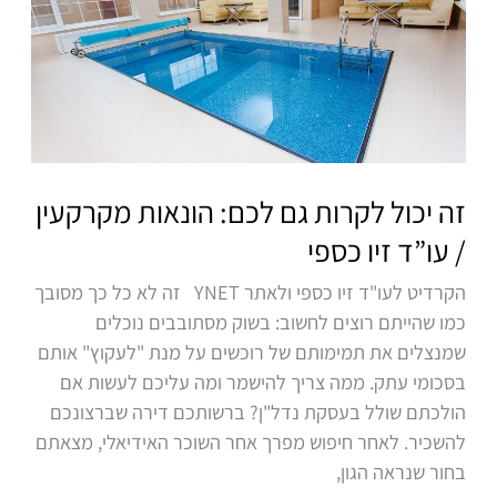
גם
לכם:
הונאות
מקרקעין
/
עו”ד
זיו
זה יכול לקרות גם לכם: הונאות מקרקעין
כספי
/ עו”ד זיו כספי
הקרדיט לעו"ד זיו כספי ולאתר YNET זה לא כל כך מסובך
כמו שהייתם רוצים לחשוב: בשוק מסתובבים נוכלים
שמנצלים את תמימותם של רוכשים על מנת "לעקוץ" אותם
בסכומי עתק. ממה צריך להישמר ומה עליכם לעשות אם
הולכתם שולל בעסקת נדל"ן? ברשותכם דירה שברצונכם
להשכיר. לאחר חיפוש מפרך אחר השוכר האידיאלי, מצאתם
בחור שנראה הגון,