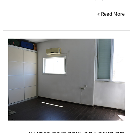
Read More »
מה
חשוב
יותר,
שכר
דירה
בזמן
או
תדמית
השוכר?