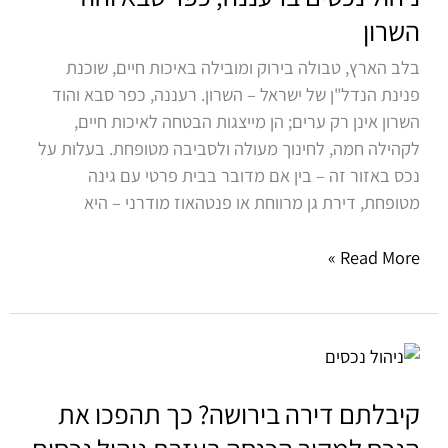
כפר
השרון
סבא
בלב הארץ, טבולה בירוק ומובילה באיכות חיים, שוכנת
והוד
פנינת הנדל"ן של ישראל – השרון. רעננה, כפר סבא והוד
השרון
השרון אינן רק ערים; הן מייצגות הבטחה לאיכות חיים,
לקהילה חמה, לחינוך מעולה ולסביבה מטופחת. בעלות על
נכס באזור זה – בין אם מדובר בבית פרטי עם גינה
מטופחת, דירת גן מרווחת או פנטהאוז מודרני – היא
Read More »
קיבלתם
דירה
בירושה?
קיבלתם דירה בירושה? כך תהפכו את
כך