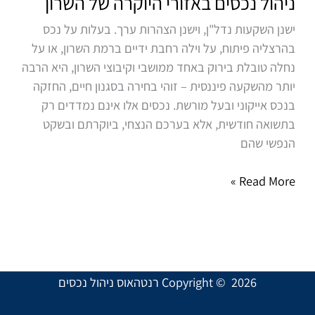
ניהול נכסים באזורי היוקרה של השרון
היוקרה
ישנן השקעות נדל"ן, וישנן הצהרות ערך. בעלות על נכס
של
בהרצליה פיתוח, על וילה רחבת ידיים ברמת השרון, או על
השרון
נחלה טובלת בירוק באחד ממושבי וקיבוצי השרון, היא הרבה
יותר מהשקעה פיננסית – זוהי בחירה בסגנון חיים, החזקה
בנכס אייקוני ובעל מורשת. נכסים אלו אינם נמדדים רק
בתשואה חודשית, אלא בערכם הנצחי, ביוקרתם ובשקט
הנפשי שהם
Read More »
Copyright © 2026 רנטהאוס ניהול נכסים