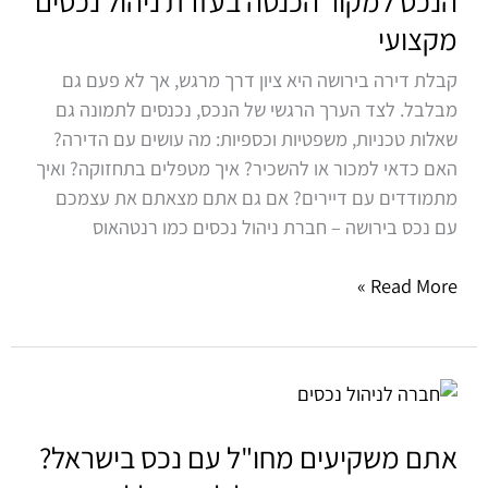
הנכס למקור הכנסה בעזרת ניהול נכסים
תהפכו
מקצועי
את
הנכס
קבלת דירה בירושה היא ציון דרך מרגש, אך לא פעם גם
למקור
מבלבל. לצד הערך הרגשי של הנכס, נכנסים לתמונה גם
הכנסה
שאלות טכניות, משפטיות וכספיות: מה עושים עם הדירה?
בעזרת
האם כדאי למכור או להשכיר? איך מטפלים בתחזוקה? ואיך
ניהול
מתמודדים עם דיירים? אם גם אתם מצאתם את עצמכם
נכסים
עם נכס בירושה – חברת ניהול נכסים כמו רנטהאוס
מקצועי
Read More »
אתם
משקיעים
מחו"ל
אתם משקיעים מחו"ל עם נכס בישראל?
עם