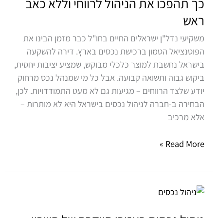
כך תהפכו את הניהול לרווחי וללא כאב
נכס
ראש
בישראל?
כך
משקיעי נדל"ן ישראלים החיים בחו"ל כבר מזמן הבינו את
תהפכו
הפוטנציאל הטמון ברכישת נכסים בארץ. דירה להשקעה
את
בישראל נחשבת למוצר כלכלי מבוקש, שמציע יציבות יחסית,
הניהול
ביקוש גבוה ותשואה קבועה. אבל כל מי שמנהל נכס מרחוק
לרווחי
יודע שלצד הרווחים – מגיעות גם לא מעט התמודדויות. לכן,
וללא
הבחירה ב-חברה לניהול נכסים בישראל היא לא מותרות –
כאב
אלא מרכיב
ראש
Read More »
ניהול
נכסים
באזורי