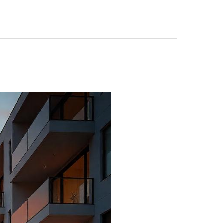
ניהול
נכסים
ברעננה,
כפר
סבא
והוד
השרון