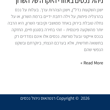
ניהול נכסים באזורי היוקרה של השרון
היוקרה
ישנן השקעות נדל"ן, וישנן הצהרות ערך. בעלות על נכס
של
בהרצליה פיתוח, על וילה רחבת ידיים ברמת השרון, או על
השרון
נחלה טובלת בירוק באחד ממושבי וקיבוצי השרון, היא הרבה
יותר מהשקעה פיננסית – זוהי בחירה בסגנון חיים, החזקה
בנכס אייקוני ובעל מורשת. נכסים אלו אינם נמדדים רק
בתשואה חודשית, אלא בערכם הנצחי, ביוקרתם ובשקט
הנפשי שהם
Read More »
Copyright © 2026 רנטהאוס ניהול נכסים