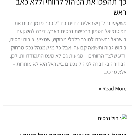
כך תהפכו את הניהול לרווחי וללא כאב
נכס
ראש
בישראל?
כך
משקיעי נדל"ן ישראלים החיים בחו"ל כבר מזמן הבינו את
תהפכו
הפוטנציאל הטמון ברכישת נכסים בארץ. דירה להשקעה
את
בישראל נחשבת למוצר כלכלי מבוקש, שמציע יציבות יחסית,
הניהול
ביקוש גבוה ותשואה קבועה. אבל כל מי שמנהל נכס מרחוק
לרווחי
יודע שלצד הרווחים – מגיעות גם לא מעט התמודדויות. לכן,
וללא
הבחירה ב-חברה לניהול נכסים בישראל היא לא מותרות –
כאב
אלא מרכיב
ראש
Read More »
ניהול
נכסים
באזורי