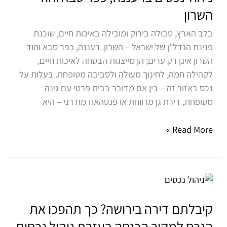
כפר
השרון
סבא
בלב הארץ, טבולה בירוק ומובילה באיכות חיים, שוכנת
והוד
פנינת הנדל"ן של ישראל – השרון. רעננה, כפר סבא והוד
השרון
השרון אינן רק ערים; הן מייצגות הבטחה לאיכות חיים,
לקהילה חמה, לחינוך מעולה ולסביבה מטופחת. בעלות על
נכס באזור זה – בין אם מדובר בבית פרטי עם גינה
מטופחת, דירת גן מרווחת או פנטהאוז מודרני – היא
Read More »
קיבלתם
דירה
בירושה?
קיבלתם דירה בירושה? כך תהפכו את
כך
הנכס למקור הכנסה בעזרת ניהול נכסים