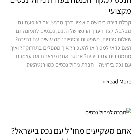
תהפכו
מקצועי
את
הנכס
קבלת דירה בירושה היא ציון דרך מרגש, אך לא פעם גם
למקור
מבלבל. לצד הערך הרגשי של הנכס, נכנסים לתמונה גם
הכנסה
שאלות טכניות, משפטיות וכספיות: מה עושים עם הדירה?
בעזרת
האם כדאי למכור או להשכיר? איך מטפלים בתחזוקה? ואיך
ניהול
מתמודדים עם דיירים? אם גם אתם מצאתם את עצמכם
נכסים
עם נכס בירושה – חברת ניהול נכסים כמו רנטהאוס
מקצועי
Read More »
אתם
משקיעים
מחו"ל
אתם משקיעים מחו"ל עם נכס בישראל?
עם