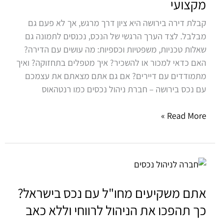
מקצועי
את
הנכס
קבלת דירה בירושה היא ציון דרך מרגש, אך לא פעם גם
למקור
מבלבל. לצד הערך הרגשי של הנכס, נכנסים לתמונה גם
הכנסה
שאלות טכניות, משפטיות וכספיות: מה עושים עם הדירה?
בעזרת
האם כדאי למכור או להשכיר? איך מטפלים בתחזוקה? ואיך
ניהול
מתמודדים עם דיירים? אם גם אתם מצאתם את עצמכם
נכסים
עם נכס בירושה – חברת ניהול נכסים כמו רנטהאוס
מקצועי
Read More »
אתם
משקיעים
מחו"ל
אתם משקיעים מחו"ל עם נכס בישראל?
עם
כך תהפכו את הניהול לרווחי וללא כאב
נכס