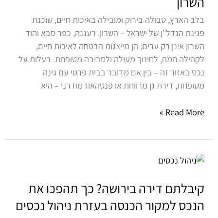
השרון
סבא
בלב הארץ, טבולה בירוק ומובילה באיכות חיים, שוכנת
והוד
פנינת הנדל"ן של ישראל – השרון. רעננה, כפר סבא והוד
השרון
השרון אינן רק ערים; הן מייצגות הבטחה לאיכות חיים,
לקהילה חמה, לחינוך מעולה ולסביבה מטופחת. בעלות על
נכס באזור זה – בין אם מדובר בבית פרטי עם גינה
מטופחת, דירת גן מרווחת או פנטהאוז מודרני – היא
Read More »
קיבלתם
דירה
בירושה?
קיבלתם דירה בירושה? כך תהפכו את
כך
הנכס למקור הכנסה בעזרת ניהול נכסים
תהפכו