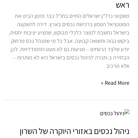
ראש
בישראל?
כך
משקיעי נדל"ן ישראלים החיים בחו"ל כבר מזמן הבינו את
תהפכו
הפוטנציאל הטמון ברכישת נכסים בארץ. דירה להשקעה
את
בישראל נחשבת למוצר כלכלי מבוקש, שמציע יציבות יחסית,
הניהול
ביקוש גבוה ותשואה קבועה. אבל כל מי שמנהל נכס מרחוק
לרווחי
יודע שלצד הרווחים – מגיעות גם לא מעט התמודדויות. לכן,
וללא
הבחירה ב-חברה לניהול נכסים בישראל היא לא מותרות –
כאב
אלא מרכיב
ראש
Read More »
ניהול
נכסים
באזורי
ניהול נכסים באזורי היוקרה של השרון
היוקרה