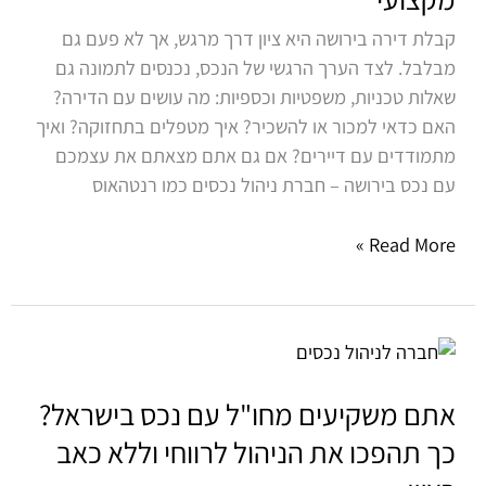
את
הנכס
קבלת דירה בירושה היא ציון דרך מרגש, אך לא פעם גם
למקור
מבלבל. לצד הערך הרגשי של הנכס, נכנסים לתמונה גם
הכנסה
שאלות טכניות, משפטיות וכספיות: מה עושים עם הדירה?
בעזרת
האם כדאי למכור או להשכיר? איך מטפלים בתחזוקה? ואיך
ניהול
מתמודדים עם דיירים? אם גם אתם מצאתם את עצמכם
נכסים
עם נכס בירושה – חברת ניהול נכסים כמו רנטהאוס
מקצועי
Read More »
אתם
משקיעים
מחו"ל
אתם משקיעים מחו"ל עם נכס בישראל?
עם
כך תהפכו את הניהול לרווחי וללא כאב
נכס