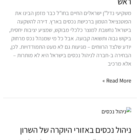
ראש
בישראל?
כך
משקיעי נדל"ן ישראלים החיים בחו"ל כבר מזמן הבינו את
תהפכו
הפוטנציאל הטמון ברכישת נכסים בארץ. דירה להשקעה
את
בישראל נחשבת למוצר כלכלי מבוקש, שמציע יציבות יחסית,
הניהול
ביקוש גבוה ותשואה קבועה. אבל כל מי שמנהל נכס מרחוק
לרווחי
יודע שלצד הרווחים – מגיעות גם לא מעט התמודדויות. לכן,
וללא
הבחירה ב-חברה לניהול נכסים בישראל היא לא מותרות –
כאב
אלא מרכיב
ראש
Read More »
ניהול
נכסים
באזורי
ניהול נכסים באזורי היוקרה של השרון
היוקרה