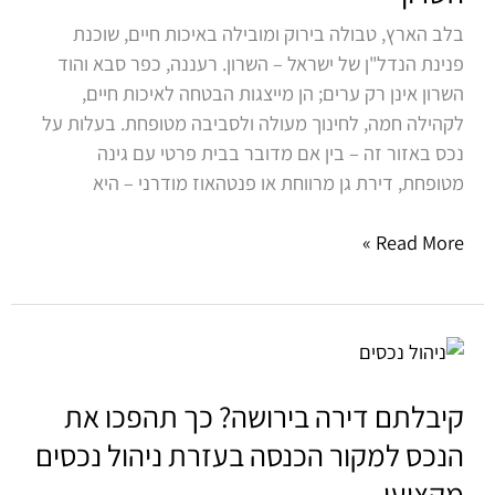
סבא
בלב הארץ, טבולה בירוק ומובילה באיכות חיים, שוכנת
והוד
פנינת הנדל"ן של ישראל – השרון. רעננה, כפר סבא והוד
השרון
השרון אינן רק ערים; הן מייצגות הבטחה לאיכות חיים,
לקהילה חמה, לחינוך מעולה ולסביבה מטופחת. בעלות על
נכס באזור זה – בין אם מדובר בבית פרטי עם גינה
מטופחת, דירת גן מרווחת או פנטהאוז מודרני – היא
Read More »
קיבלתם
דירה
בירושה?
קיבלתם דירה בירושה? כך תהפכו את
כך
הנכס למקור הכנסה בעזרת ניהול נכסים
תהפכו
מקצועי