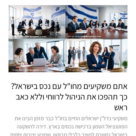
אתם
משקיעים
מחו"ל
עם
נכס
בישראל?
כך
תהפכו
את
הניהול
אתם משקיעים מחו"ל עם נכס בישראל?
לרווחי
כך תהפכו את הניהול לרווחי וללא כאב
וללא
ראש
כאב
ראש
משקיעי נדל"ן ישראלים החיים בחו"ל כבר מזמן הבינו את
הפוטנציאל הטמון ברכישת נכסים בארץ. דירה להשקעה
בישראל נחשבת למוצר כלכלי מבוקש, שמציע יציבות יחסית,