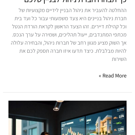
ההחלטה להעביר את ניהול הבניין לידיים מקצועיות של
חברת ניהול בניינים היא צעד משמעותי עבור כל ועד בית
וכל קהילת דיירים. זהו הצעד הראשון לקראת הורדת הנטל
מכתפי המתנדבים, ייעול תהליכים, ושמירה על ערך הנכס.
אך השוק מציע מגוון רחב של חברות ניהול, והבחירה עלולה
להיות מבלבלת. כיצד תדעו איזו חברה תספק לכם את
השירות
Read More »
ניהול
נכסים
בחיפה