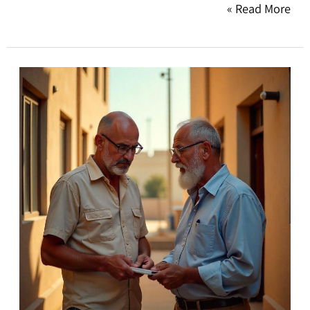
Read More »
קיבלתם
דירה
בירושה?
כך
תהפכו
את
הנכס
למקור
הכנסה
בעזרת
ניהול
נכסים
מקצועי