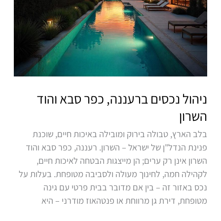
ניהול נכסים ברעננה, כפר סבא והוד
השרון
בלב הארץ, טבולה בירוק ומובילה באיכות חיים, שוכנת
פנינת הנדל"ן של ישראל – השרון. רעננה, כפר סבא והוד
השרון אינן רק ערים; הן מייצגות הבטחה לאיכות חיים,
לקהילה חמה, לחינוך מעולה ולסביבה מטופחת. בעלות על
נכס באזור זה – בין אם מדובר בבית פרטי עם גינה
מטופחת, דירת גן מרווחת או פנטהאוז מודרני – היא