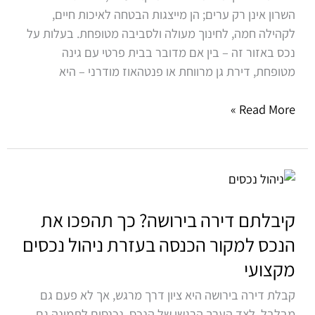
השרון אינן רק ערים; הן מייצגות הבטחה לאיכות חיים,
לקהילה חמה, לחינוך מעולה ולסביבה מטופחת. בעלות על
נכס באזור זה – בין אם מדובר בבית פרטי עם גינה
מטופחת, דירת גן מרווחת או פנטהאוז מודרני – היא
Read More »
קיבלתם
דירה
בירושה?
קיבלתם דירה בירושה? כך תהפכו את
כך
הנכס למקור הכנסה בעזרת ניהול נכסים
תהפכו
מקצועי
את
הנכס
קבלת דירה בירושה היא ציון דרך מרגש, אך לא פעם גם
למקור
מבלבל. לצד הערך הרגשי של הנכס, נכנסים לתמונה גם