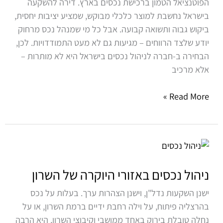
הפוטנציאל הטמון ברכישת נכסים בארץ. דירה להשקעה
את
בישראל נחשבת למוצר כלכלי מבוקש, שמציע יציבות יחסית,
הניהול
ביקוש גבוה ותשואה קבועה. אבל כל מי שמנהל נכס מרחוק
לרווחי
יודע שלצד הרווחים – מגיעות גם לא מעט התמודדויות. לכן,
וללא
הבחירה ב-חברה לניהול נכסים בישראל היא לא מותרות –
כאב
אלא מרכיב
ראש
Read More »
ניהול
נכסים
באזורי
ניהול נכסים באזורי היוקרה של השרון
היוקרה
ישנן השקעות נדל"ן, וישנן הצהרות ערך. בעלות על נכס
של
בהרצליה פיתוח, על וילה רחבת ידיים ברמת השרון, או על
השרון
נחלה טובלת בירוק באחד ממושבי וקיבוצי השרון, היא הרבה