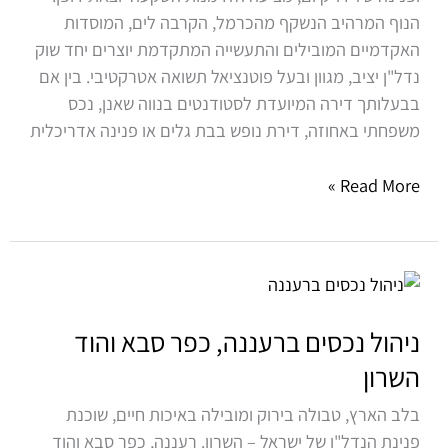
הנוף המרהיב הנשקף מהכרמל, הקרבה לים, המוסדות
האקדמיים המובילים והתעשייה המתקדמת יוצרים יחד שוק
נדל"ן יציב, מגוון ובעל פוטנציאל תשואה אטרקטיבי. בין אם
בבעלותך דירה המיועדת לסטודנטים בנווה שאנן, נכס
משפחתי באחוזה, דירת נופש בבת גלים או פנינה אדריכלית
Read More »
ניהול
נכסים
ברעננה,
ניהול נכסים ברעננה, כפר סבא והוד
כפר
השרון
סבא
בלב הארץ, טבולה בירוק ומובילה באיכות חיים, שוכנת
והוד
פנינת הנדל"ן של ישראל – השרון. רעננה, כפר סבא והוד
השרון