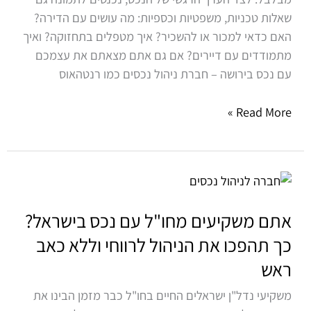
הכנסה
שאלות טכניות, משפטיות וכספיות: מה עושים עם הדירה?
בעזרת
האם כדאי למכור או להשכיר? איך מטפלים בתחזוקה? ואיך
ניהול
מתמודדים עם דיירים? אם גם אתם מצאתם את עצמכם
נכסים
עם נכס בירושה – חברת ניהול נכסים כמו רנטהאוס
מקצועי
Read More »
אתם
משקיעים
מחו"ל
אתם משקיעים מחו"ל עם נכס בישראל?
עם
כך תהפכו את הניהול לרווחי וללא כאב
נכס
ראש
בישראל?
כך
משקיעי נדל"ן ישראלים החיים בחו"ל כבר מזמן הבינו את
תהפכו