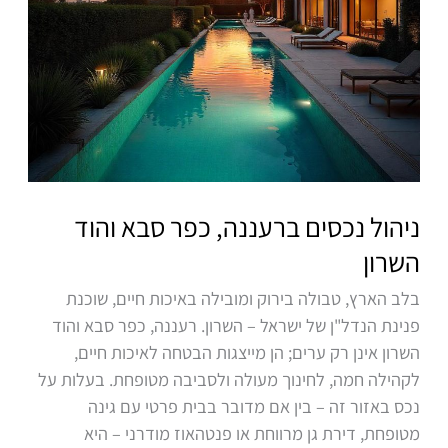
ניהול נכסים ברעננה, כפר סבא והוד
השרון
בלב הארץ, טבולה בירוק ומובילה באיכות חיים, שוכנת
פנינת הנדל"ן של ישראל – השרון. רעננה, כפר סבא והוד
השרון אינן רק ערים; הן מייצגות הבטחה לאיכות חיים,
לקהילה חמה, לחינוך מעולה ולסביבה מטופחת. בעלות על
נכס באזור זה – בין אם מדובר בבית פרטי עם גינה
מטופחת, דירת גן מרווחת או פנטהאוז מודרני – היא