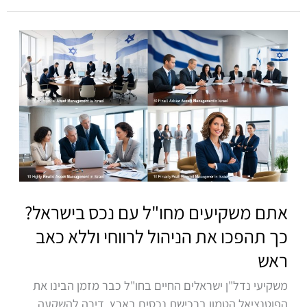
אתם
משקיעים
מחו"ל
עם
נכס
בישראל?
כך
תהפכו
את
הניהול
אתם משקיעים מחו"ל עם נכס בישראל?
לרווחי
כך תהפכו את הניהול לרווחי וללא כאב
וללא
ראש
כאב
ראש
משקיעי נדל"ן ישראלים החיים בחו"ל כבר מזמן הבינו את
הפוטנציאל הטמון ברכישת נכסים בארץ. דירה להשקעה