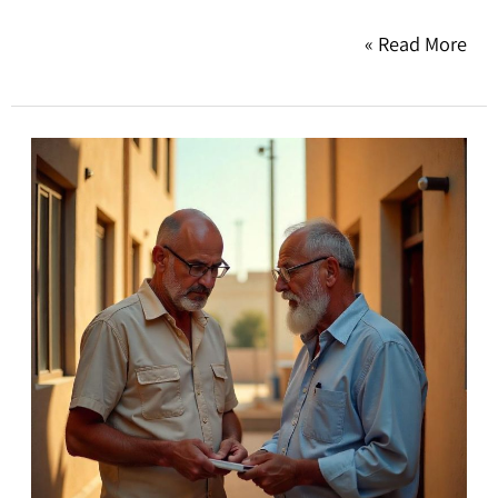
Read More »
קיבלתם
דירה
בירושה?
כך
תהפכו
את
הנכס
למקור
הכנסה
בעזרת
ניהול
נכסים