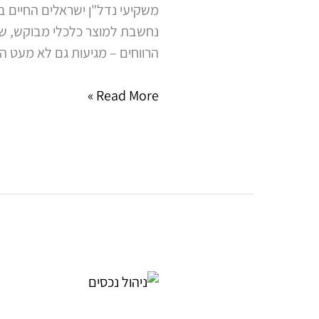
משקיעי נדל"ן ישראלים החיים ב
נכס
נחשבת למוצר כלכלי מבוקש, שמצ
בישראל?
הרווחים – מגיעות גם לא מעט ה
כך
תהפכו
Read More »
את
הניהול
לרווחי
וללא
כאב
ראש
ניהול
נכסים