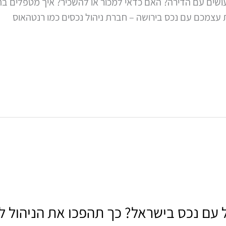
עושים עם הדירה? האם כדאי למכור או להשכיר? איך מטפלים ב
עצמכם עם נכס בירושה – חברת ניהול נכסים כמו רנטהאוס
עם נכס בישראל? כך תהפכו את הניהול לר