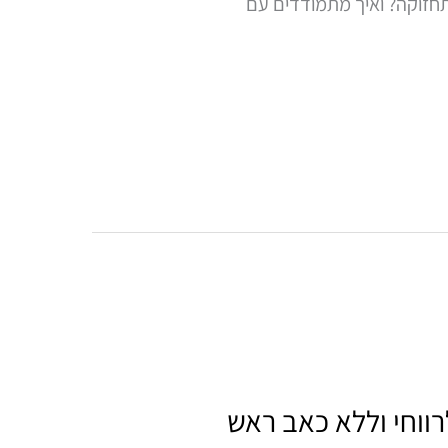
תחזוקה? ואיך מתמודדים עם
ווחי וללא כאב ראש