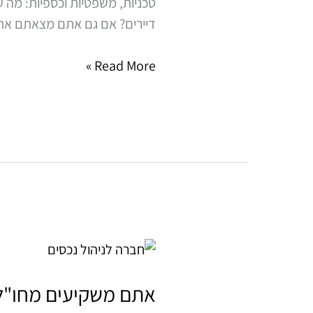
טכניות, משפטיות וכספיות: מה 
הנכס
דיירים? אם גם אתם מצאתם את 
למקור
הכנסה
Read More »
בעזרת
ניהול
נכסים
מקצועי
אתם
משקיעים
מחו"ל
אתם משקיעים מחו"ל 
עם