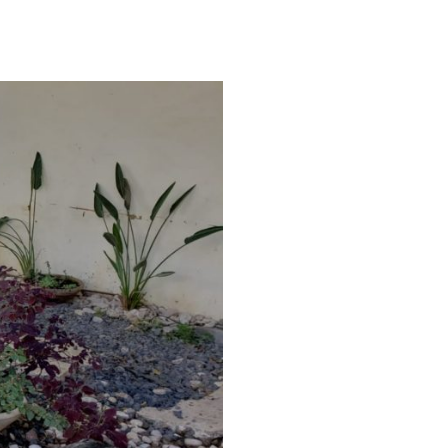
כיצד
להשכיר
את
הנכס
במחיר
ריאלי?