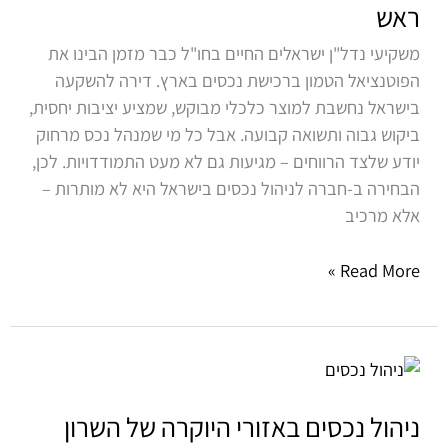
ראש
בישראל?
כך
משקיעי נדל"ן ישראלים החיים בחו"ל כבר מזמן הבינו את
תהפכו
הפוטנציאל הטמון ברכישת נכסים בארץ. דירה להשקעה
את
בישראל נחשבת למוצר כלכלי מבוקש, שמציע יציבות יחסית,
הניהול
ביקוש גבוה ותשואה קבועה. אבל כל מי שמנהל נכס מרחוק
לרווחי
יודע שלצד הרווחים – מגיעות גם לא מעט התמודדויות. לכן,
וללא
הבחירה ב-חברה לניהול נכסים בישראל היא לא מותרות –
כאב
אלא מרכיב
ראש
Read More »
ניהול
נכסים
באזורי
ניהול נכסים באזורי היוקרה של השרון
היוקרה