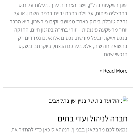
ישנן השקעות נדל"ן, וישנן הצהרות ערך. בעלות על נכס
של
בהרצליה פיתוח, על וילה רחבת ידיים ברמת השרון, או על
השרון
נחלה טובלת בירוק באחד ממושבי וקיבוצי השרון, היא הרבה
יותר מהשקעה פיננסית – זוהי בחירה בסגנון חיים, החזקה
בנכס אייקוני ובעל מורשת. נכסים אלו אינם נמדדים רק
בתשואה חודשית, אלא בערכם הנצחי, ביוקרתם ובשקט
הנפשי שהם
Read More »
חברה
לניהול
ועדי
חברה לניהול ועדי בתים
בתים
נמאס לכם מהבלאגן בבניין? רנטהאוס כאן כדי להחזיר את