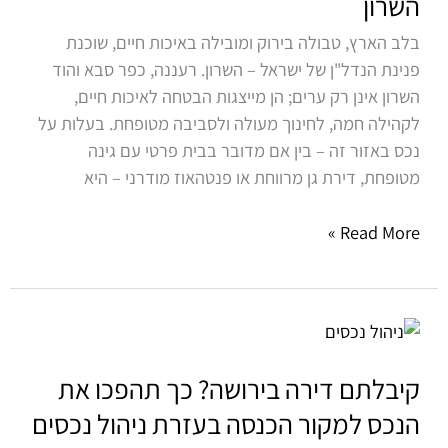
השרון
סבא
בלב הארץ, טבולה בירוק ומובילה באיכות חיים, שוכנת
והוד
פנינת הנדל"ן של ישראל – השרון. רעננה, כפר סבא והוד
השרון
השרון אינן רק ערים; הן מייצגות הבטחה לאיכות חיים,
לקהילה חמה, לחינוך מעולה ולסביבה מטופחת. בעלות על
נכס באזור זה – בין אם מדובר בבית פרטי עם גינה
מטופחת, דירת גן מרווחת או פנטהאוז מודרני – היא
Read More »
קיבלתם
דירה
בירושה?
קיבלתם דירה בירושה? כך תהפכו את
כך
הנכס למקור הכנסה בעזרת ניהול נכסים
תהפכו