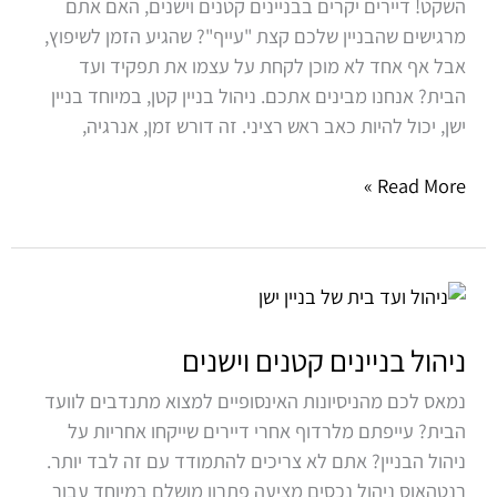
השקט! דיירים יקרים בבניינים קטנים וישנים, האם אתם
מרגישים שהבניין שלכם קצת "עייף"? שהגיע הזמן לשיפוץ,
אבל אף אחד לא מוכן לקחת על עצמו את תפקיד ועד
הבית? אנחנו מבינים אתכם. ניהול בניין קטן, במיוחד בניין
ישן, יכול להיות כאב ראש רציני. זה דורש זמן, אנרגיה,
Read More »
ניהול
בניינים
קטנים
ניהול בניינים קטנים וישנים
וישנים
נמאס לכם מהניסיונות האינסופיים למצוא מתנדבים לוועד
הבית? עייפתם מלרדוף אחרי דיירים שייקחו אחריות על
ניהול הבניין? אתם לא צריכים להתמודד עם זה לבד יותר.
רנטהאוס ניהול נכסים מציעה פתרון מושלם במיוחד עבור