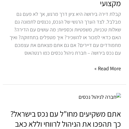
מקצועי
את
הנכס
קבלת דירה בירושה היא ציון דרך מרגש, אך לא פעם גם
למקור
מבלבל. לצד הערך הרגשי של הנכס, נכנסים לתמונה גם
הכנסה
שאלות טכניות, משפטיות וכספיות: מה עושים עם הדירה?
בעזרת
האם כדאי למכור או להשכיר? איך מטפלים בתחזוקה? ואיך
ניהול
מתמודדים עם דיירים? אם גם אתם מצאתם את עצמכם
נכסים
עם נכס בירושה – חברת ניהול נכסים כמו רנטהאוס
מקצועי
Read More »
אתם
משקיעים
מחו"ל
אתם משקיעים מחו"ל עם נכס בישראל?
עם
כך תהפכו את הניהול לרווחי וללא כאב
נכס