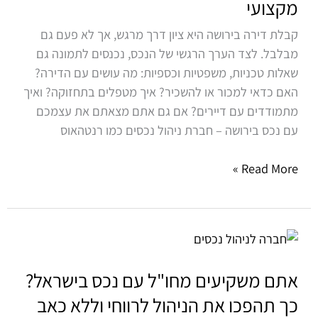
מקצועי
את
הנכס
קבלת דירה בירושה היא ציון דרך מרגש, אך לא פעם גם
למקור
מבלבל. לצד הערך הרגשי של הנכס, נכנסים לתמונה גם
הכנסה
שאלות טכניות, משפטיות וכספיות: מה עושים עם הדירה?
בעזרת
האם כדאי למכור או להשכיר? איך מטפלים בתחזוקה? ואיך
ניהול
מתמודדים עם דיירים? אם גם אתם מצאתם את עצמכם
נכסים
עם נכס בירושה – חברת ניהול נכסים כמו רנטהאוס
מקצועי
Read More »
אתם
משקיעים
מחו"ל
אתם משקיעים מחו"ל עם נכס בישראל?
עם
כך תהפכו את הניהול לרווחי וללא כאב
נכס