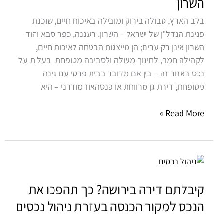
השרון
סבא
בלב הארץ, טבולה בירוק ומובילה באיכות חיים, שוכנת
והוד
פנינת הנדל"ן של ישראל – השרון. רעננה, כפר סבא והוד
השרון
השרון אינן רק ערים; הן מייצגות הבטחה לאיכות חיים,
לקהילה חמה, לחינוך מעולה ולסביבה מטופחת. בעלות על
נכס באזור זה – בין אם מדובר בבית פרטי עם גינה
מטופחת, דירת גן מרווחת או פנטהאוז מודרני – היא
Read More »
קיבלתם
דירה
בירושה?
קיבלתם דירה בירושה? כך תהפכו את
כך
הנכס למקור הכנסה בעזרת ניהול נכסים
תהפכו