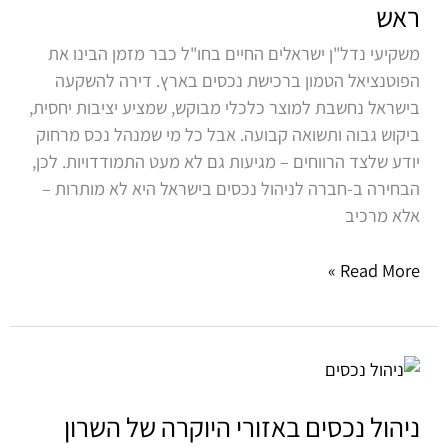
ראש
בישראל?
כך
משקיעי נדל"ן ישראלים החיים בחו"ל כבר מזמן הבינו את
תהפכו
הפוטנציאל הטמון ברכישת נכסים בארץ. דירה להשקעה
את
בישראל נחשבת למוצר כלכלי מבוקש, שמציע יציבות יחסית,
הניהול
ביקוש גבוה ותשואה קבועה. אבל כל מי שמנהל נכס מרחוק
לרווחי
יודע שלצד הרווחים – מגיעות גם לא מעט התמודדויות. לכן,
וללא
הבחירה ב-חברה לניהול נכסים בישראל היא לא מותרות –
כאב
אלא מרכיב
ראש
Read More »
ניהול
נכסים
באזורי
ניהול נכסים באזורי היוקרה של השרון
היוקרה