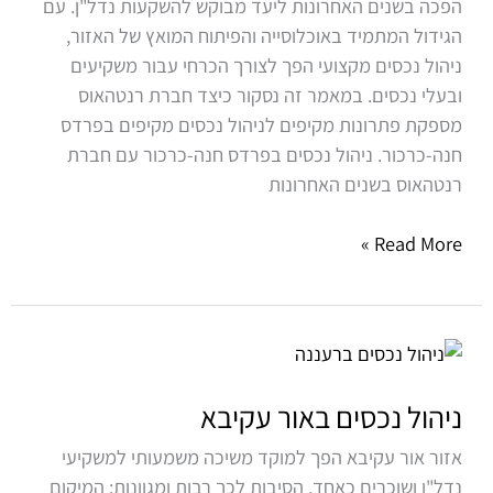
הפכה בשנים האחרונות ליעד מבוקש להשקעות נדל"ן. עם
הגידול המתמיד באוכלוסייה והפיתוח המואץ של האזור,
ניהול נכסים מקצועי הפך לצורך הכרחי עבור משקיעים
ובעלי נכסים. במאמר זה נסקור כיצד חברת רנטהאוס
מספקת פתרונות מקיפים לניהול נכסים מקיפים בפרדס
חנה-כרכור. ניהול נכסים בפרדס חנה-כרכור עם חברת
רנטהאוס בשנים האחרונות
Read More »
ניהול
נכסים
באור
ניהול נכסים באור עקיבא
עקיבא
אזור אור עקיבא הפך למוקד משיכה משמעותי למשקיעי
נדל"ן ושוכרים כאחד. הסיבות לכך רבות ומגוונות: המיקום