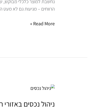
נחשבת למוצר כלכלי מבוקש, שמצ
בישראל?
הרווחים – מגיעות גם לא מעט ה
כך
תהפכו
Read More »
את
הניהול
לרווחי
וללא
כאב
ראש
ניהול
נכסים
באזורי
ניהול נכסים באזורי ה
היוקרה