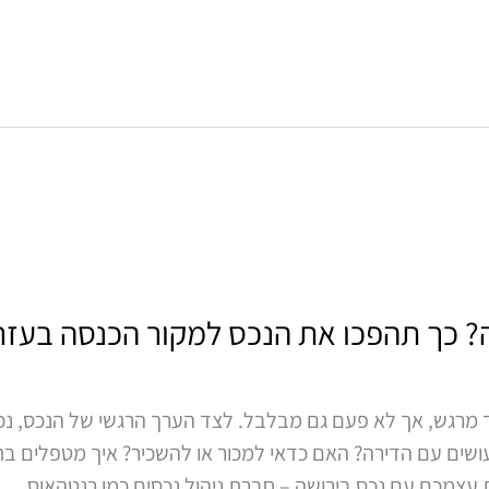
? כך תהפכו את הנכס למקור הכנסה בעזרת
רך מרגש, אך לא פעם גם מבלבל. לצד הערך הרגשי של הנכס, נכ
עושים עם הדירה? האם כדאי למכור או להשכיר? איך מטפלים ב
עצמכם עם נכס בירושה – חברת ניהול נכסים כמו רנטהאוס