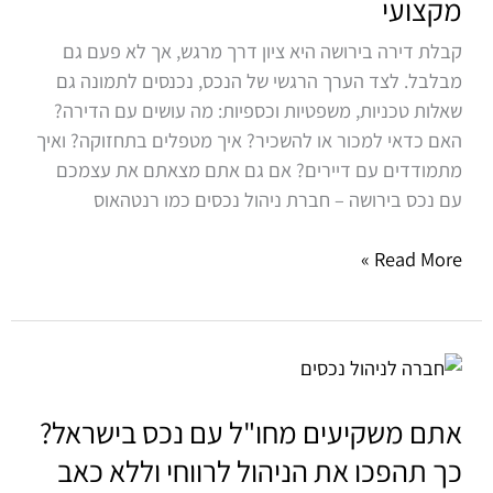
מקצועי
את
הנכס
קבלת דירה בירושה היא ציון דרך מרגש, אך לא פעם גם
למקור
מבלבל. לצד הערך הרגשי של הנכס, נכנסים לתמונה גם
הכנסה
שאלות טכניות, משפטיות וכספיות: מה עושים עם הדירה?
בעזרת
האם כדאי למכור או להשכיר? איך מטפלים בתחזוקה? ואיך
ניהול
מתמודדים עם דיירים? אם גם אתם מצאתם את עצמכם
נכסים
עם נכס בירושה – חברת ניהול נכסים כמו רנטהאוס
מקצועי
Read More »
אתם
משקיעים
מחו"ל
אתם משקיעים מחו"ל עם נכס בישראל?
עם
כך תהפכו את הניהול לרווחי וללא כאב
נכס