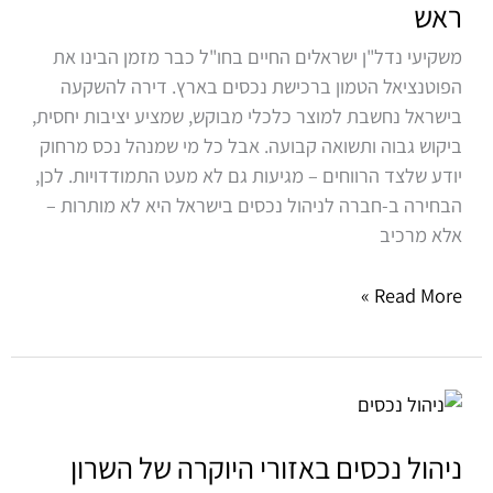
ראש
בישראל?
כך
משקיעי נדל"ן ישראלים החיים בחו"ל כבר מזמן הבינו את
תהפכו
הפוטנציאל הטמון ברכישת נכסים בארץ. דירה להשקעה
את
בישראל נחשבת למוצר כלכלי מבוקש, שמציע יציבות יחסית,
הניהול
ביקוש גבוה ותשואה קבועה. אבל כל מי שמנהל נכס מרחוק
לרווחי
יודע שלצד הרווחים – מגיעות גם לא מעט התמודדויות. לכן,
וללא
הבחירה ב-חברה לניהול נכסים בישראל היא לא מותרות –
כאב
אלא מרכיב
ראש
Read More »
ניהול
נכסים
באזורי
ניהול נכסים באזורי היוקרה של השרון
היוקרה