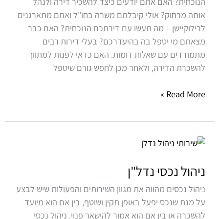
הנוכחית? האם אתם יודעים כיצד להשכיר דירה ולנהל
אותה מרחוק? אולי קיבלתם משרה בחו"ל ואתם מתארגנים
לרילוקיישן – מה תעשו עם דירתכם הנוכחית? האם כבר
מצאתם מי יטפל בה בהיעדרכם? בעלי דירות רבים
מתמודדים עם שאלות דומות. האם כדאי לפנות למתווך
להשכרת הדירה, ולאחר מכן לחפש גורם שיטפל
Read More »
ניהול
נכסי
נדל"ן
ניהול נכסי נדל"ן
ניהול נכסים מהווה את מגוון השירותים והפעולות שיש לבצע
על מנת שנכס יפעל באופן תקין ושוטף, בין אם הוא מיועד
להשכרה או בין אם הוא אמור להישאר פנוי. ניהול נכסי