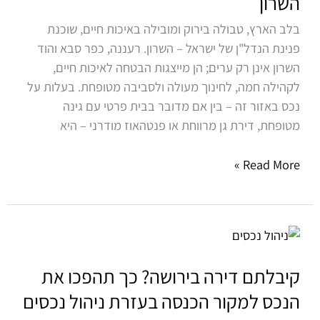
השרון
סבא
בלב הארץ, טבולה בירוק ומובילה באיכות חיים, שוכנת
והוד
פנינת הנדל"ן של ישראל – השרון. רעננה, כפר סבא והוד
השרון
השרון אינן רק ערים; הן מייצגות הבטחה לאיכות חיים,
לקהילה חמה, לחינוך מעולה ולסביבה מטופחת. בעלות על
נכס באזור זה – בין אם מדובר בבית פרטי עם גינה
מטופחת, דירת גן מרווחת או פנטהאוז מודרני – היא
Read More »
קיבלתם
דירה
בירושה?
קיבלתם דירה בירושה? כך תהפכו את
כך
הנכס למקור הכנסה בעזרת ניהול נכסים
תהפכו