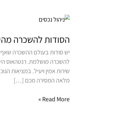
הסודות
להשכרה
מהירה
הסודות להשכרה מהי
של
יש סודות בעולם ההשכרה שאף א
הנכס
להשכרה מושלמת. רנטהאוס היא 
שלכם
שירות אמין ויעיל. במציאות הנ
מלאה המסירה מכם […]
Read More »