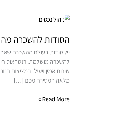
הסודות
להשכרה
מהירה
הסודות להשכרה מהי
של
יש סודות בעולם ההשכרה שאף א
הנכס
להשכרה מושלמת. רנטהאוס היא 
שלכם
שירות אמין ויעיל. במציאות הנ
מלאה המסירה מכם […]
Read More »