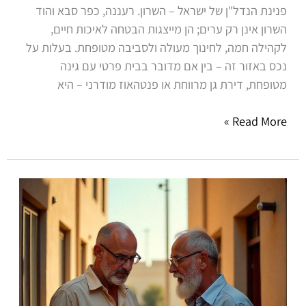
פנינת הנדל"ן של ישראל – השרון. רעננה, כפר סבא והוד
השרון אינן רק ערים; הן מייצגות הבטחה לאיכות חיים,
לקהילה חמה, לחינוך מעולה ולסביבה מטופחת. בעלות על
נכס באזור זה – בין אם מדובר בבית פרטי עם גינה
מטופחת, דירת גן מרווחת או פנטהאוז מודרני – היא
Read More »
קיבלתם
דירה
בירושה?
כך
תהפכו
את
הנכס