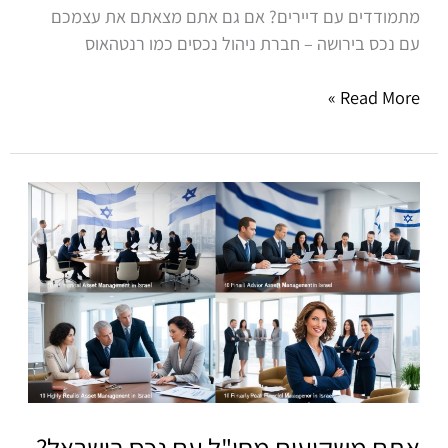
מתמודדים עם דיירים? אם גם אתם מצאתם את עצמכם
עם נכס בירושה – חברת ניהול נכסים כמו רנטהאוס
Read More »
אתם
משקיעים
מחו"ל
עם
נכס
בישראל?
כך
תהפכו
את
הניהול
אתם משקיעים מחו"ל עם נכס בישראל?