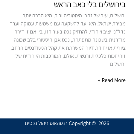
בירושלים בלי כאב הראש
להרוויח
ירושלים, עיר של זהב, היסטוריה ורוח, היא הרבה יותר
מנכס
מבירת ישראל; היא יעד להשקעה עם משמעות עמוקה וערך
בירושלים
נדל"ני יציב וייחודי. להחזיק נכס בעיר הזו, בין אם זו דירה
בלי
מודרנית בשכונה מתפתחת, נכס אבן היסטורי בלב שכונה
כאב
ציורית או יחידת דיור המשרתת את קהל הסטודנטים הרחב,
הראש
זוהי זכות כלכלית ורגשית. אולם, המורכבות הייחודית של
ירושלים
Read More »
Copyright © 2026 רנטהאוס ניהול נכסים