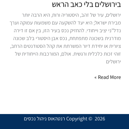
בירושלים בלי כאב הראש
להרוויח
ירושלים, עיר של זהב, היסטוריה ורוח, היא הרבה יותר
מנכס
מבירת ישראל; היא יעד להשקעה עם משמעות עמוקה וערך
בירושלים
נדל"ני יציב וייחודי. להחזיק נכס בעיר הזו, בין אם זו דירה
בלי
מודרנית בשכונה מתפתחת, נכס אבן היסטורי בלב שכונה
כאב
ציורית או יחידת דיור המשרתת את קהל הסטודנטים הרחב,
הראש
זוהי זכות כלכלית ורגשית. אולם, המורכבות הייחודית של
ירושלים
Read More »
Copyright © 2026 רנטהאוס ניהול נכסים