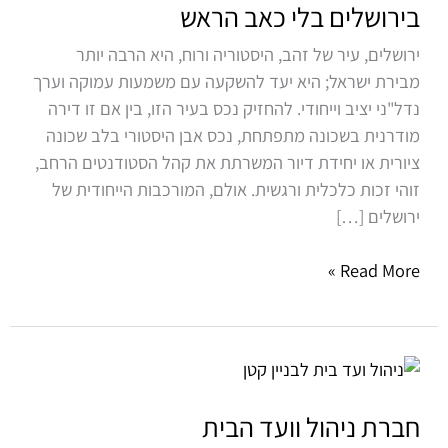
–
בירושלים בלי כאב הראש
להרוויח
ירושלים, עיר של זהב, היסטוריה ורוח, היא הרבה יותר
מנכס
מבירת ישראל; היא יעד להשקעה עם משמעות עמוקה וערך
בירושלים
נדל"ני יציב וייחודי. להחזיק נכס בעיר הזו, בין אם זו דירה
בלי
מודרנית בשכונה מתפתחת, נכס אבן היסטורי בלב שכונה
כאב
ציורית או יחידת דיור המשרתת את קהל הסטודנטים הרחב,
הראש
זוהי זכות כלכלית ורגשית. אולם, המורכבות הייחודית של
ירושלים […]
Read More »
חברת
ניהול
וועד
חברת ניהול וועד הבית
הבית