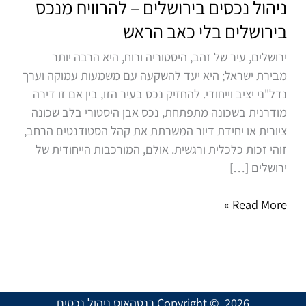
בירושלים
ניהול נכסים בירושלים – להרוויח מנכס
–
בירושלים בלי כאב הראש
להרוויח
ירושלים, עיר של זהב, היסטוריה ורוח, היא הרבה יותר
מנכס
מבירת ישראל; היא יעד להשקעה עם משמעות עמוקה וערך
בירושלים
נדל"ני יציב וייחודי. להחזיק נכס בעיר הזו, בין אם זו דירה
בלי
מודרנית בשכונה מתפתחת, נכס אבן היסטורי בלב שכונה
כאב
ציורית או יחידת דיור המשרתת את קהל הסטודנטים הרחב,
הראש
זוהי זכות כלכלית ורגשית. אולם, המורכבות הייחודית של
ירושלים […]
Read More »
Copyright © 2026 רנטהאוס ניהול נכסים