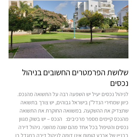
שלושת
הפרמטרים
החשובים
בניהול
נכסים
שלושת הפרמטרים החשובים בניהול
נכסים
לניהול נכסים יעיל יש השפעה רבה על התשואה מהנכס.
כיוון שמחירי הנדל"ן בישראל גבוהים, יש צורך בתשואה
שתצדיק את ההשקעה. במשוואה החוקרת את התשואה
מהנכס קיימים מספר מרכיבים: הנכס – יש בשוק מגוון
נכסים והטיפול בכל אחד מהם שונה מהשני. ניהול דירה
בבניין של ארבע קומות אינו דומה לניהול דירה במגדל בן