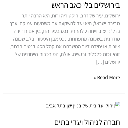
–
בירושלים בלי כאב הראש
להרוויח
ירושלים, עיר של זהב, היסטוריה ורוח, היא הרבה יותר
מנכס
מבירת ישראל; היא יעד להשקעה עם משמעות עמוקה וערך
בירושלים
נדל"ני יציב וייחודי. להחזיק נכס בעיר הזו, בין אם זו דירה
בלי
מודרנית בשכונה מתפתחת, נכס אבן היסטורי בלב שכונה
כאב
ציורית או יחידת דיור המשרתת את קהל הסטודנטים הרחב,
הראש
זוהי זכות כלכלית ורגשית. אולם, המורכבות הייחודית של
ירושלים […]
Read More »
חברה
לניהול
ועדי
חברה לניהול ועדי בתים
בתים