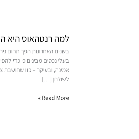
למה
רנטהאוס
למה רנטהאוס היא הב
היא
הבחירה
בשנים האחרונות הפך תחום ניה
החכמה
בעלי נכסים מבינים כי כדי להפ
בשוק
אמינה, ובעיקר – כזו שחושבת צ
ניהול
לשולחן […]
הנכסים
בישראל
Read More »