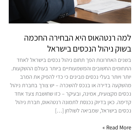
למה רנטהאוס היא הבחירה החכמה
בשוק ניהול הנכסים בישראל
בשנים האחרונות הפך תחום ניהול נכסים בישראל לאחד
התחומים החשובים והמשמעותיים ביותר בעולם ההשקעות.
יותר ויותר בעלי נכסים מבינים כי כדי להפיק את המרב
מהשקעה בדירה או בנכס להשכרה – יש צורך בחברת ניהול
נכסים מקצועית, אמינה, ובעיקר – כזו שחושבת צעד אחד
קדימה. כאן בדיוק נכנסת לתמונה רנטהאוס, חברת ניהול
נכסים בישראל, שמביאה לשולחן […]
Read More »