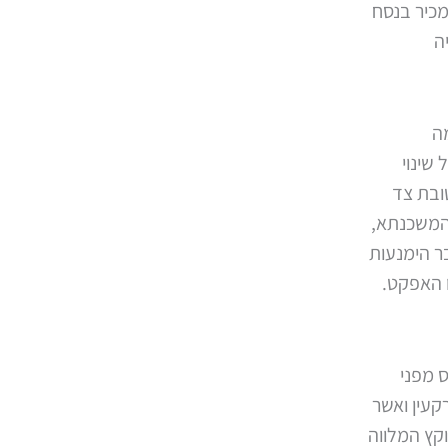
מכיר בנסח
ה
ה
שינוי
ובת צד
 המשכנתא,
ר הימנעות
ו האפקט.
ס מפני
קעין ואשר
קץ המלווה