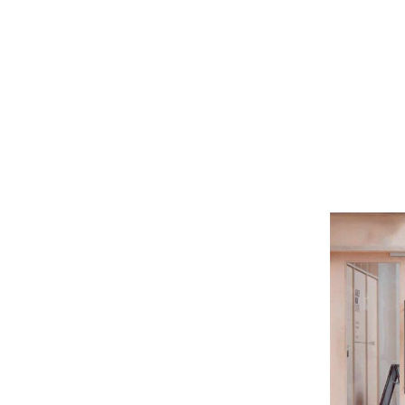
ת נדל”ן בטקסס
עצות
EN-FR