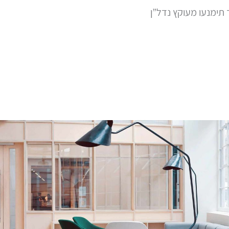
 תימנעו מעוקץ נדל”ן
 שירות
ניהול נכסים
ניהול בניינים
השקעו