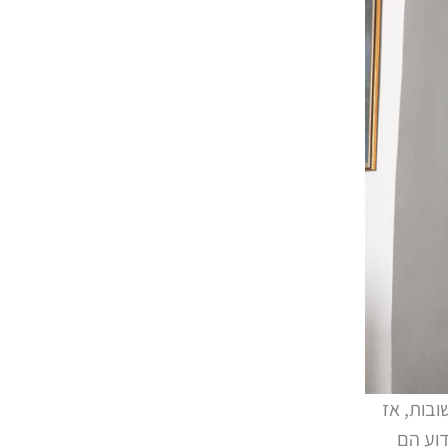
בות, אז
דוע הם