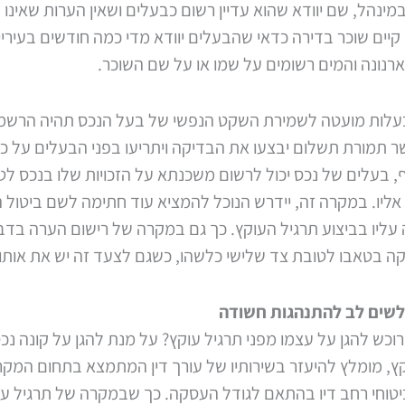
מינהל, שם יוודא שהוא עדיין רשום כבעלים ושאין הערות שאינו 
קיים שוכר בדירה כדאי שהבעלים יוודא מדי כמה חודשים בעיריי
רנונה והמים רשומים על שמו או על שם השוכר.
עלות מועטה לשמירת השקט הנפשי של בעל הנכס תהיה הרשמ
 תמורת תשלום יבצעו את הבדיקה ויתריעו בפני הבעלים על כל 
, בעלים של נכס יכול לרשום משכנתא על הזכויות שלו בנכס לט
אליו. במקרה זה, יידרש הנוכל להמציא עוד חתימה לשם ביטול
עליו בביצוע תרגיל העוקץ. כך גם במקרה של רישום הערה בדב
ה בטאבו לטובת צד שלישי כלשהו, כשגם לצעד זה יש את אות
לשים לב להתנהגות חשודה
הרוכש להגן על עצמו מפני תרגיל עוקץ? על מנת להגן על קונה נכ
ץ, מומלץ להיעזר בשירותיו של עורך דין המתמצא בתחום המקר
 ביטוחי רחב דיו בהתאם לגודל העסקה. כך שבמקרה של תרגיל עו