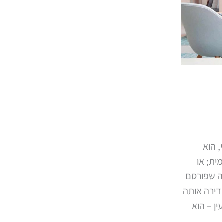
 הוא
ית; או
רה שפורסם
דירה אותה
 – הוא