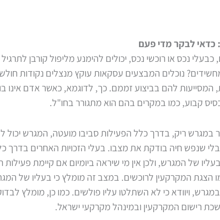
 כדאי לבקר מדי פעם
 כבעלי נכס או רוכשי נכס, יכולים להימנע מליפול קורבן לתרגיל
חשידים? נוכלים המבצעים עסקאות עוקץ מנצלים נקודות חולש
, המסייעות להם בביצוע זממם. כך, לדוגמא, כאשר אדם אינו ב
 בסיס קבוע, כמו במקרים בהם הוא מתגורר בחו"ל.
 במגרש ריק, בדרך כלל הפעילות סביבו מועטה, המגרש יכול ל
בלי שנפש חיה בודקת את מצבו. בעלי הזכויות האחרים בדרך כל
עליו של המגרש, ולכן אין מי שיראה ביומיום אם קיימת פעילות 
 הצגת המקרקעין לרוכשים. במצב זה מומלץ כי בעליו של המגרש
גרש, ויוודא כי לא השתלטו עליו פולשים. כמו כן, מומלץ לבדו
שכת רישום המקרקעין ובמינהל מקרקעי ישראל.