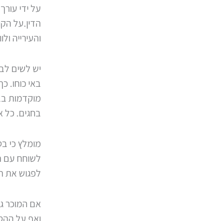
על ידי עורך
הדין.על הק
והעירייה ול
יש לשים לב 
באי כוחו. 
מוקדמות בב
בחגים. כל א
מומלץ כי בט
לשוחח עם ה
לפגוש את ה
אם המוכר גר
ואף על ההסכ