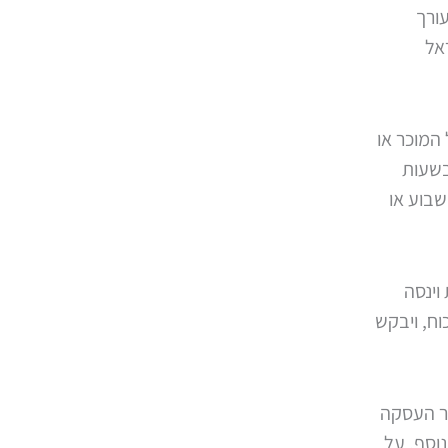
עורך
אל
המוכר או
בשעות
שבוע או
וינסה
ח, ויבקש
ור העסקה
וסף, על