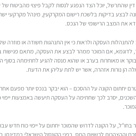
 דין שהתרשל, יוכל הצד הנפגע לנסות לקבל פיצוי מהביטוח של 
ונה לבצע בדיקות בלשכת רישום המקרקעין, מינהל מקרקעי ישר
וודא את המצב הרישומי של הנכס.
להתנהלות העסקה ולראות כי אין התנהגות חשודה או מוזרה של 
כך, לדוגמא, אם המוכר ממהר לבצע את העסקה, מתאם פגישות 
וקר או מאוחרות בערב או שהוא מנסה להגיע לחתימתה בסוף ה
לה הן נורות אזהרה, אשר יש לתת עליהן את הדעת.
רם יחתום הקונה על ההסכם – הוא יבקר בנכס יותר מפעם אחת 
שכנים, יסרב לכך שחתימה על העסקה תיעשה באמצעות ייפוי כו
מוכר.
 בחו"ל, על הקונה לדרוש שהמוכר יחתום על ייפוי כוח חדש עב
ם וההצהרות לרשויות המס, בפני הקונסול הישראלי במדינתו.בנ