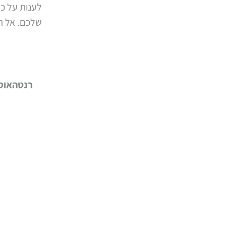
לענות על כל
שלכם. אל תפ
רנטהאוס 