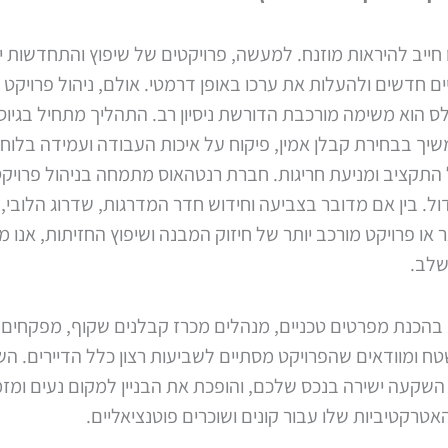
ינו חייב להיראות מוזנח. למעשה, פרויקטים של שיפוץ והתחדשות י
ים חדשים ולהעלות את ערכו באופן דרמטי. אולם, ניהול פרויקט 
לס הוא משימה מורכבת הדורשת ניסיון רב. התהליך מתחיל בגיו
שיך בבחירת קבלן אמין, פיקוח על איכות העבודה ועמידה בלוחו
 התקציב ומניעת חריגות. חברת רנטהאוס מתמחה בניהול פרויק
ול. בין אם מדובר בצביעה וחידוש חדר המדרגות, שדרוג הלובי
 או פרויקט מורכב יותר של חיזוק המבנה ושיפוץ החזיתות, אנו מל
שלב.
ם בהכנת מפרטים טכניים, מנהלים מכרז קבלנים שקוף, מפקחים 
ח ומוודאים שהפרויקט מסתיים לשביעות רצון כלל הדיירים. ה
השקעה ישירה בנכס שלכם, והופכת את הבניין למקום נעים ומזמין
טרקטיביות שלו עבור קונים ושוכרים פוטנציאליים.