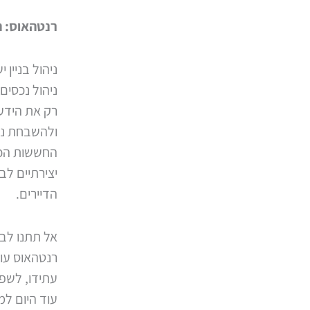
רנטהאוס: ה
ניהול בניין
ניהול נכסים
רק את הידע 
ולהשבחת נכס
החששות הכלכ
יצירתיים לב
הדיירים.
אל תתנו לבנ
רנטהאוס עוד
עתידו, לשפר