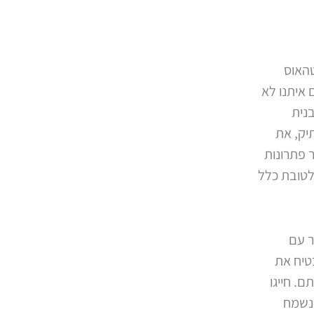
טהאוס
 איתנו לא
נית
יק, את
ר פתרונות
לטובת כלל
ר עם
בטיח את
. חייגו
יבות. נשמח