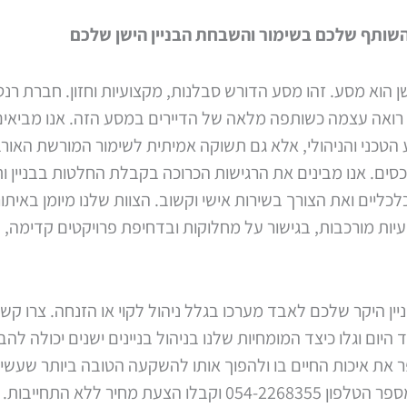
שותף שלכם בשימור והשבחת הבניין הישן שלכם
 ישן הוא מסע. זהו מסע הדורש סבלנות, מקצועיות וחזון. חברת רנ
 רואה עצמה כשותפה מלאה של הדיירים במסע הזה. אנו מביאים
הטכני והניהולי, אלא גם תשוקה אמיתית לשימור המורשת האורב
ים. אנו מבינים את הרגישות הכרוכה בקבלת החלטות בבניין ות
ליים ואת הצורך בשירות אישי וקשוב. הצוות שלנו מיומן באיתו
עיות מורכבות, בגישור על מחלוקות ובדחיפת פרויקטים קדימה, 
יין היקר שלכם לאבד מערכו בגלל ניהול לקוי או הזנחה. צרו קש
 היום וגלו כיצד המומחיות שלנו בניהול בניינים ישנים יכולה לה
 את איכות החיים בו ולהפוך אותו להשקעה הטובה ביותר שעשיתם
עוד היום למספר הטלפון 054-2268355 וקבלו הצעת מחיר ללא התחי