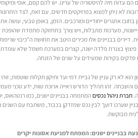
ים הם עדות חיה להיסטוריה של ערינו. יש להם קסם, אופי ומיקומ
בות לא ניתן למצוא בפרויקטים חדשים. עם זאת, לצד היתרונות,
מן בחובו אתגרים ייחודיים ומורכבים. הזמן, באופן טבעי, עושה את 
ישנות, מערכות מתבלות, ויש צורך בתחזוקה מתמדת שהופכת לה
ית. דיירים בבניינים אלו מכירים היטב את תחושת ה"כיבוי שריפות
יצוץ בצנרת פלדה ישנה, קצרים במערכת חשמל שלא עומדת 
ו סדקים בקירות שמעידים על שנים של הזנחה.
ישן הוא לא רק עניין של גביית דמי ועד ותיקון תקלות שוטפות; זוה
ם והשבחה. זהו תהליך הדורש ראייה ארוכת טווח, ידע טכני מעמי
ה.
חברת ניהול נכסים
המתמחה בבניינים ישנים, כמו רנטהאוס, יכ
ניין שערכו דועך לבין נכס שמזדקן בכבוד, משתבח עם השנים ו
"נית מבוקשת.
עת בבניינים ישנים: המפתח למניעת אסונות יקרים