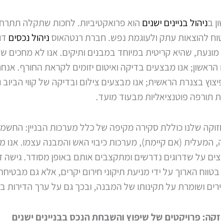
ן ב
ניהול בניינים ישנים
הוא פרואקטיביות. לחכות שתקלה תתרחש
וח להוצאות עתק ולעוגמת נפש. חברת רנטהאוס
ניהול נכסים
דו
ונעת, שהיא קריטית במיוחד במבנים ותיקים. אנו לא מחכים שה
הראשון; אנו מבצעים בדיקה ואיטום יזומים לקראת החורף. אנחנ
צוץ בצנרת הראשית; אנו מבצעים צילום ובדיקה של קווי הביוב ו
 תורפה פוטנציאליות מבעוד מועד.
זוקה שלנו כוללת סקירה מקיפה של כלל מערכות הבניין: החשמל
 המעלית (אם קיימת), מערכות כיבוי האש והמבנה עצמו. אנו מ
ים על שדרוגים נדרשים ומתקצבים אותם באופן מסודר. גישה זו
טווח הארוך על ידי מניעת תיקוני חירום יקרים, אלא גם מבטיחה
רים ושומרת על תקינותו של המבנה, ובכך גם על ערך הדירות בו
ה: פרויקטים של שיפוץ והשבחת הנכס בבניינים ישנים