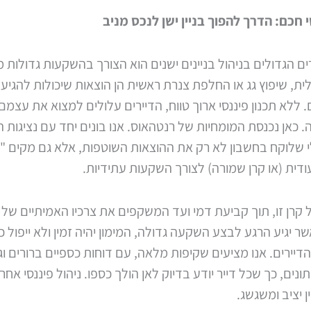
י חכם: הדרך להפוך בניין ישן לנכס מניב
 הגדולים בניהול בניינים ישנים הוא הצורך בהשקעות גדולות 
, שיפוץ גג או החלפת צנרת ראשית הן הוצאות שיכולות להגיע
 ללא תכנון פיננסי ארוך טווח, הדיירים עלולים למצוא את עצמם
 כאן נכנסת המומחיות של רנטהאוס. אנו בונים יחד עם נציגות ה
י שלוקח בחשבון לא רק את ההוצאות השוטפות, אלא גם מקים "ק
עודית (או קרן שמורה) לצורך השקעות עתידיות.
של קרן זו, תוך קביעת דמי ועד המשקפים את צרכיו האמיתיים של ה
 יגיע הרגע לבצע השקעה גדולה, המימון יהיה זמין ולא ייפול כ
דיירים. אנו מציעים שקיפות מלאה, עם דוחות כספיים ברורים וג
ונים, כך שכל דייר יודע בדיוק לאן הולך כספו. ניהול פיננסי אחר
ן יציב ומשגשג.