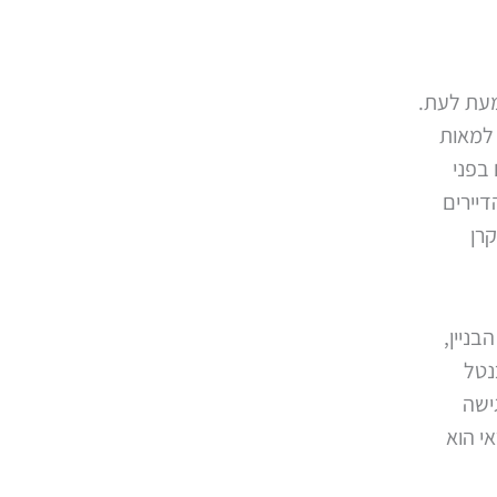
מעת לעת.
 למאות
 בפני
דיירים
רן
בניין,
נטל
ישה
אי הוא