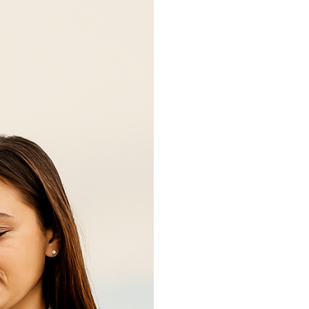
בשירותיה
של
חברה
לניהול
נכסים?