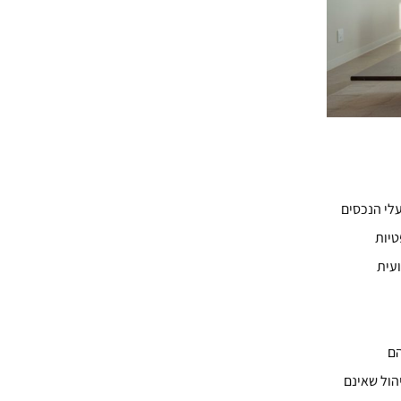
עלי הנכסים
טיות
עית
הם
הול שאינם