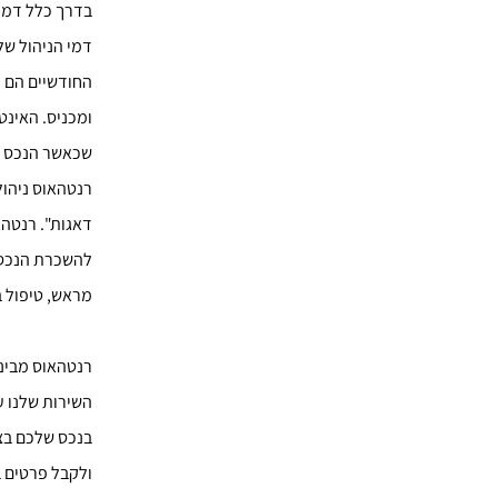
דמי הניהול של
החודשיים הם מ
ומכניס. האינטר
שכאשר הנכס אי
רנטהאוס ניהו
דאגות". רנטהא
להשכרת הנכס, 
מראש, טיפול ב
רנטהאוס מבינה
השירות שלנו ע
בנכס שלכם בצו
ולקבל פרטים ב