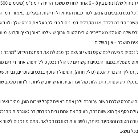
ב
 כל נכס נקבעים בהתאם למורכבות הניהול ולדרישות הבעלים. כאמור, דמי הנ
שכר הדירה בלבד. אנו מקבלים דמי ניהול כדי לתפעל את הנכס שלך ולוודא 
ס שלנו הוא למצוא דיירים טובים לטווח ארוך שישלמו באופן רציף וקבוע. מיות
נו מושכר – אין תשלום.
ל נכסים מציעה לכם שקט נפשי ובעצם כך מבטלת את הפתגם הידוע "מרבה נ
וס מטפלת במגוון היבטים הקשורים לניהול הנכס, כולל חיפוש אחר דיירים מ
תהליך השכרת הנכס (כולל חוזה), הטיפול השוטף בנכס ובשוכרים, גביית שכ
תקלות שוטפות, התנהלות מול ועד הבית והרשויות, שליחת דו"חות מעקב שוט
 שהנכס שלכם חשוב עבורכם ולכן אתם ראויים לקבל שירות הוגן, מהיר ואיכותי
ולה כסף אך הוא שווה זהב, בעיקר אם אתם גרים במרחק רב גאוגרפית מהנכס.
רה הטובה והאמינה ביותר, ולשביעות רצונכם המלאה. אתם מוזמנים ליצור א
כל נושא.