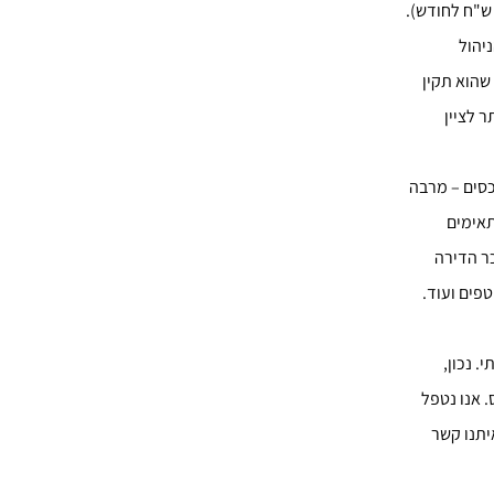
דרך כלל דמי הניהול שלנו נעים בין 8 – 6 אחוז לחודש משכר הדירה + מע"מ (מינימום 500 ש"ח לחודש).
יהול
שהוא תקין
ר לציין
כסים – מרבה
תאימים
ר הדירה
פים ועוד.
. נכון,
 אנו נטפל
יתנו קשר