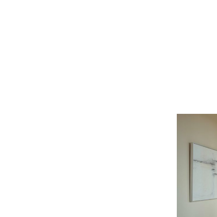
ת נדל”ן בטקסס
עצות
EN-FR