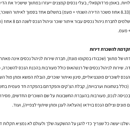
יות. באופן פרדוקסאלי, בעלי נכסים קמצנים ייעזרו במתווך שישכיר את הדיר
חודש שכירות (8.33 אחוז משכר הדירה השנתי + מעמ) בתשלום אחד בסמוך לאיתור השוכ
הניהול שהיו משלמים לחברת ניהול נכסים
קדמת להשכרת דירות
ו של מתווך (שכבודו במקומו מונח), חברת שירות לניהול נכסים אינה מאתר
ה. שירות לניהול נכסים של רנטהאוס כולל מעורבות בהכנת הנכס להשכרה, 
נכס לשוכרים פוטנציאליים, סינון ואיתור שוכרים, הובלת המשא ומתן מול הש
(כולל בטחונות וערבויות), קבלת הצ'קים והפקדתם בהפקדה חד פעמית בחשב
 בכניסה לנכס, מעורבות בהעברת החשבונות על שם השוכרים החדשים, מסירת
 מונים וצילום הנכס בוידאו (והעלאה לענן ומתן שיתוף לצפייה), ועוד.
שלנו יעשה כל שצריך כדי להגן על ההשקעה שלך ולעולם לא נמציא תקלות דמ