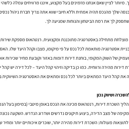
ך. מיותר לציין שאם אנחנו מזמינים בעל מקצוע, איננו מרוויחים עמלה כלשהי 
נסה שלך מהנכס תהיה אמתית וללא חיובי שווא אתה צריך חברת ניהול נכסים
שתספק לך את רמת הביטחון והנוחות שמגיעה לך.
מוצלחת מתחילה באסטרטגיה מתוכננת ומקצועית. רנטהאוס מספקת שירותי נ
יית אסטרטגיה מותאמת לכל נכס על פי מיקומו, מצבו וקהל היעד שלו. האס
עמיק של השוק המקומי, בוחנת דירות דומות באזור וקובעת מחיר שכירות או
דירות מהירה ורווחית. כמו כן בדיקה וזיהוי קהל היעד – לכל דירה יש קהל י
 את קהל היעד המתאים ביותר לכל נכס ומתאים את האסטרטגיה השיווקית 
שכרה ושיווק נכון
ליך השכרת דירות, רנטהאוס מכינה את הנכס באופן מיטבי (במימון בעל הנכ
קיפה של מצב הדירה, ביצוע תיקונים נדרשים ושדרוג הנדרש. השקעה נכונה
תוצאות מעולות: השכרת דירות מהירה יותר, שוכרים איכותיים יותר ומחיר ש