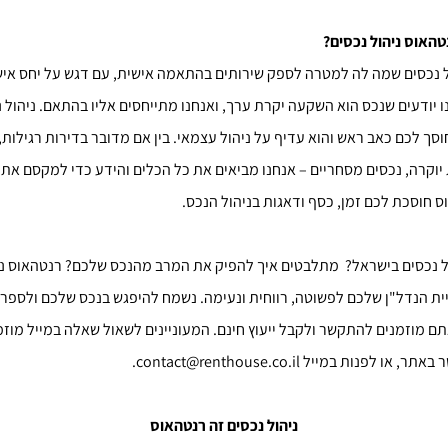
טהאוס ניהול נכסים
?
ל נכסים שמה לה למטרה לספק שירותים בהתאמה אישית, עם דגש על יחס איש
ו יודעים שנכס הוא השקעה יקרת ערך, ואנחנו מתייחסים אליו בהתאם. ניהול 
סך לכם כאב ראש והוא עדיף על ניהול עצמאי. בין אם מדובר בדירות רגילות,
 יוקרה, נכסים מסחריים – אנחנו מביאים את כל הכלים והידע כדי למקסם את
 חוסכת לכם זמן, כסף ודאגות בניהול הנכס.
 נכסים בישראל? מתלבטים איך להפיק את המרב מהנכס שלכם? רנטהאוס ני
ית הנדל"ן שלכם לפשוטה, רווחית ונעימה. נשמח להיפגש בנכס שלכם ולספר
אתם מוזמנים להתקשר ולקבל ייעוץ חינם. המעוניינים לשאול שאלה במייל מוז
 לפנות במייל contact@renthouse.co.il.
ניהול נכסים זה רנטהאוס